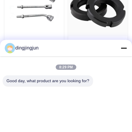
Круглые орехи с
Прямая пальцевая глазка
dingjingjun
подшипником Locknut DIN
пальцевая якорная прутка
981 KM цинковые с
отверстиями на стороне
Контакт теперь
Контакт теперь
8:29 PM
Good day, what product are you looking for?